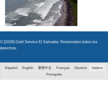
© [2026] Gold Service El Salvador. Reservados todos los
derechos.
Español
English
繁體中文
Français
Deutsch
Italiano
Português