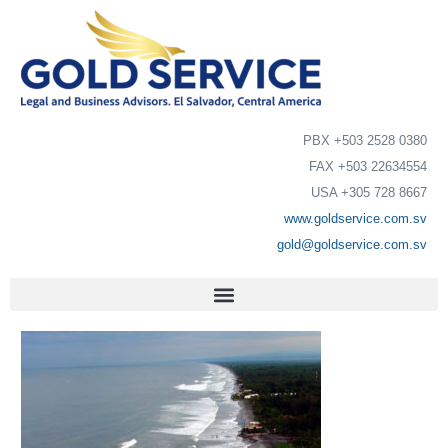
PBX +503 2528 0380
FAX +503 22634554
USA +305 728 8667
www.goldservice.com.sv
gold@goldservice.com.sv
El Salvador Consulenze Legali, Tutela di marchi El Salvador, El Salvador Assistenza Legale, El Salvador avvocati