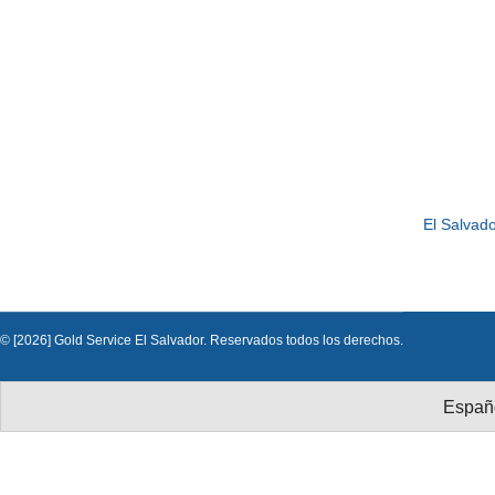
El Salvado
© [2026] Gold Service El Salvador. Reservados todos los derechos.
Españ