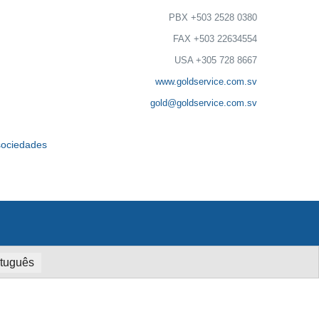
PBX +503 2528 0380
FAX +503 22634554
USA +305 728 8667
www.goldservice.com.sv
gold@goldservice.com.sv
 sociedades
tuguês