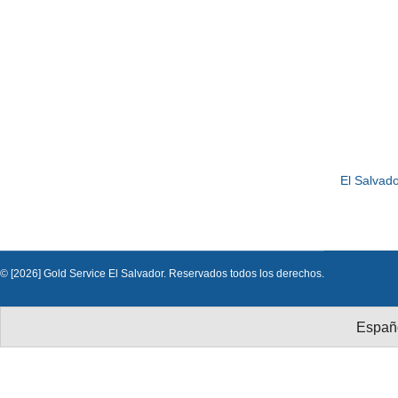
El Salvado
© [2026] Gold Service El Salvador. Reservados todos los derechos.
Españ