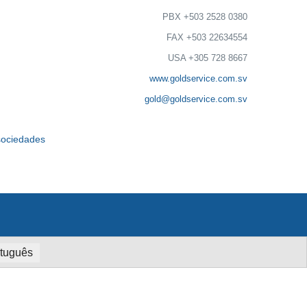
PBX +503 2528 0380
FAX +503 22634554
USA +305 728 8667
www.goldservice.com.sv
gold@goldservice.com.sv
 sociedades
tuguês