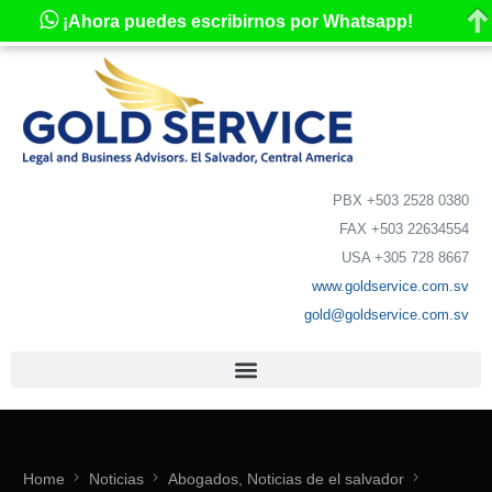
¡Ahora puedes escribirnos por Whatsapp!
PBX +503 2528 0380
FAX +503 22634554
USA +305 728 8667
www.goldservice.com.sv
gold@goldservice.com.sv
Home
Noticias
Abogados, Noticias de el salvador