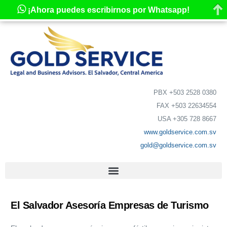
¡Ahora puedes escribirnos por Whatsapp!
PBX +503 2528 0380
FAX +503 22634554
USA +305 728 8667
www.goldservice.com.sv
gold@goldservice.com.sv
El Salvador Asesoría Empresas de Turismo