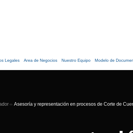
ios Legales
Area de Negocios
Nuestro Equipo
Modelo de Documen
ador
Asesoría y representación en procesos de Corte de Cuen