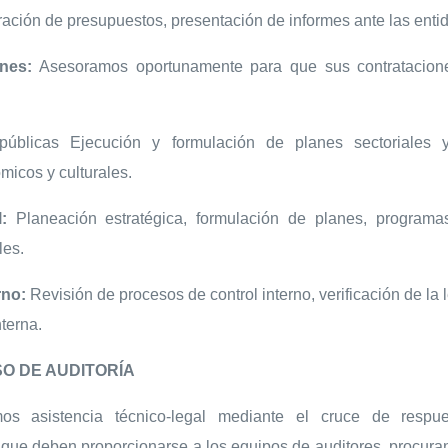
oración de presupuestos, presentación de informes ante las enti
ones:
Asesoramos oportunamente para que sus contratacion
 públicas Ejecución y formulación de planes sectoriales 
icos y culturales.
:
Planeación estratégica, formulación de planes, programa
les.
rno:
Revisión de procesos de control interno, verificación de la 
nterna.
O DE AUDITORÍA
s asistencia técnico-legal mediante el cruce de respu
 que deben proporcionarse a los equipos de auditores, procura