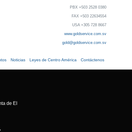
PBX +503 2528 0380
FAX +503 22634554
USA +305 728 8667
www.goldservice.com.sv
gold@goldservice.com.sv
tos
Noticias
Leyes de Centro América
Contáctenos
ta de El