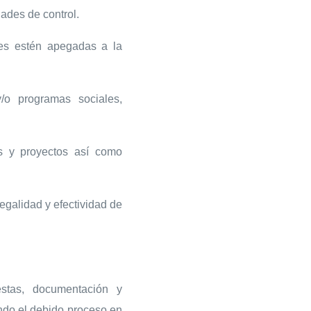
dades de control.
es estén apegadas a la
y/o programas sociales,
s y proyectos así como
legalidad y efectividad de
estas, documentación y
ndo el debido proceso en