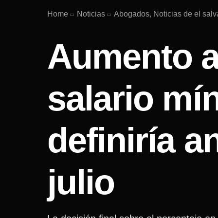
Home
Noticias
Abogados, Noticias de el salv
Aumento a
salario mí
definiría a
julio