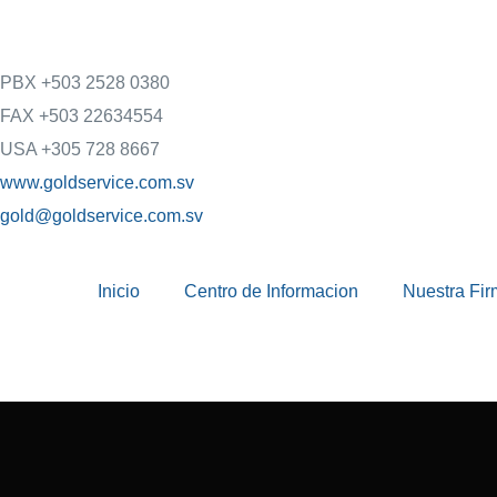
PBX +503 2528 0380
FAX +503 22634554
USA +305 728 8667
www.goldservice.com.sv
gold@goldservice.com.sv
Inicio
Centro de Informacion
Nuestra Fir