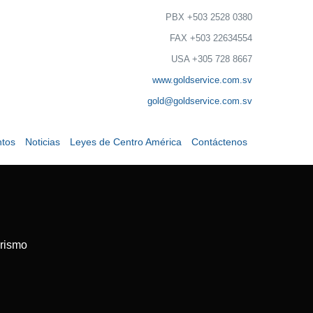
PBX +503 2528 0380
FAX +503 22634554
USA +305 728 8667
www.goldservice.com.sv
gold@goldservice.com.sv
tos
Noticias
Leyes de Centro América
Contáctenos
urismo