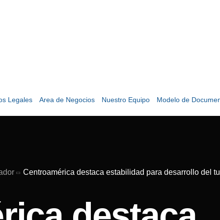
ios Legales
Area de Negocios
Nuestro Equipo
Modelo de Documen
ador
Centroamérica destaca estabilidad para desarrollo del t
rica destaca