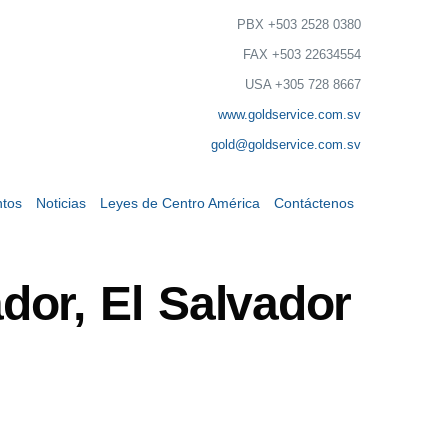
PBX +503 2528 0380
FAX +503 22634554
USA +305 728 8667
www.goldservice.com.sv
gold@goldservice.com.sv
tos
Noticias
Leyes de Centro América
Contáctenos
dor, El Salvador