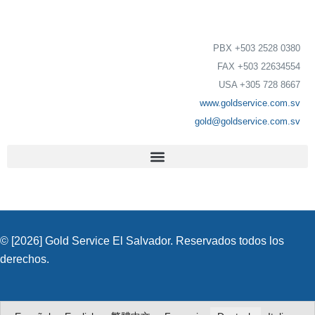
PBX +503 2528 0380
FAX +503 22634554
USA +305 728 8667
www.goldservice.com.sv
gold@goldservice.com.sv
Rechtsanwälte aus El Salvador, Rechtsanwaltskanzelei, Kanzlei von Rechtsanwälte, Kanzlei
© [2026] Gold Service El Salvador. Reservados todos los
derechos.