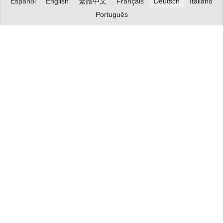
Español
English
繁體中文
Français
Deutsch
Italiano
Português