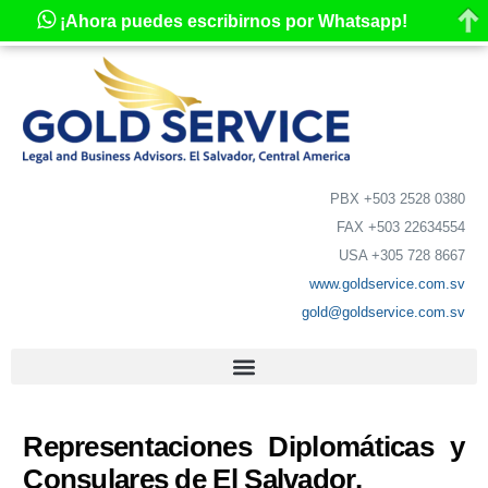
¡Ahora puedes escribirnos por Whatsapp!
PBX +503 2528 0380
FAX +503 22634554
USA +305 728 8667
www.goldservice.com.sv
gold@goldservice.com.sv
Representaciones Diplomáticas y
Consulares de El Salvador.