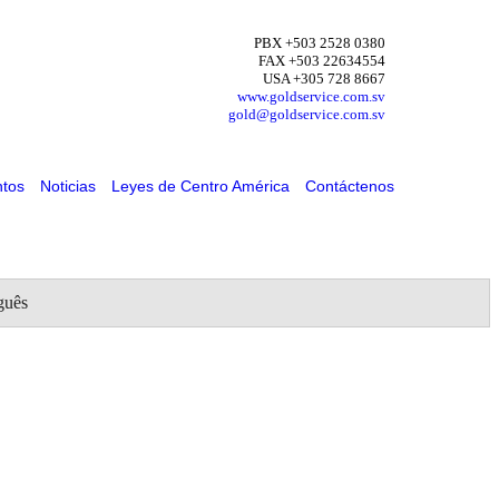
PBX +503 2528 0380
FAX +503 22634554
USA +305 728 8667
www.goldservice.com.sv
gold@goldservice.com.sv
tos
Noticias
Leyes de Centro América
Contáctenos
guês