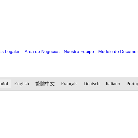
ios Legales
Area de Negocios
Nuestro Equipo
Modelo de Documen
añol
English
繁體中文
Français
Deutsch
Italiano
Portu